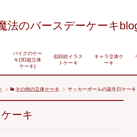
魔法のバースデーケーキblo
バイクのケー
似顔絵イラス
キャラ立体ケ
ケ
キ(3D超立体
トケーキ
ーキ
ケーキ)
キ
その他の立体ケーキ
サッカーボールの誕生日ケーキ
日ケーキ