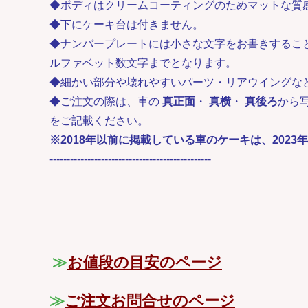
◆ボディはクリームコーティングのためマットな質
◆下にケーキ台は付きません。
◆ナンバープレートには小さな文字をお書きするこ
ルファベット数文字までとなります。
◆細かい部分や壊れやすいパーツ・リアウイングな
◆ご注文の際は、車の
真正面
・
真横
・
真後ろ
から
をご記載ください。
※2018年以前に掲載している車のケーキは、202
-----------------------------------------------
≫
お値段の目安のページ
≫
ご注文お問合せのページ