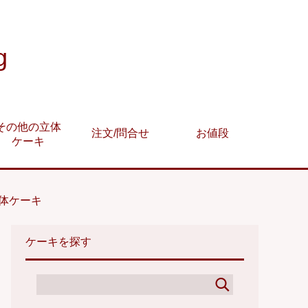
g
その他の立体
注文/問合せ
お値段
ケーキ
体ケーキ
ケーキを探す