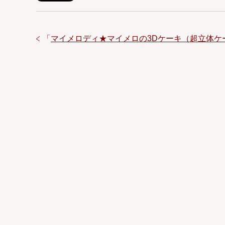
「
マイメロディ★マイメロの3Dケーキ（超立体ケ