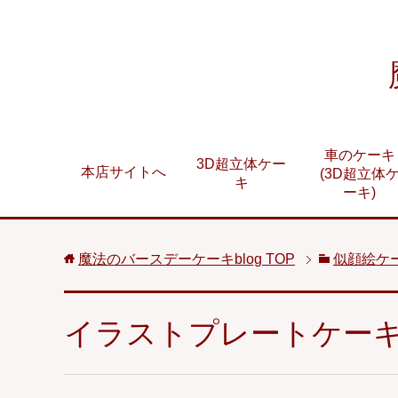
車のケーキ
3D超立体ケー
本店サイトへ
(3D超立体
キ
ーキ)
魔法のバースデーケーキblog
TOP
似顔絵ケ
イラストプレートケー