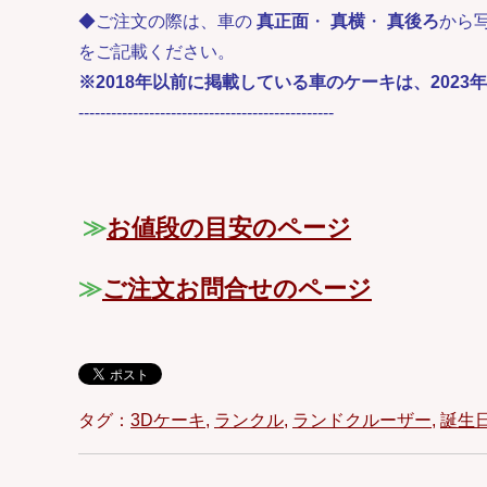
◆ご注文の際は、車の
真正面
・
真横
・
真後ろ
から
をご記載ください。
※2018年以前に掲載している車のケーキは、202
-----------------------------------------------
≫
お値段の目安のページ
≫
ご注文お問合せのページ
タグ：
3Dケーキ
,
ランクル
,
ランドクルーザー
,
誕生