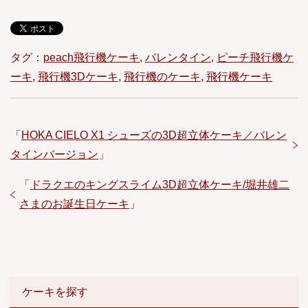
タグ：
peach飛行機ケーキ
,
バレンタイン
,
ピーチ飛行機ケ
ーキ
,
飛行機3Dケーキ
,
飛行機のケーキ
,
飛行機ケーキ
「
HOKA CIELO X1 シューズの3D超立体ケーキ／バレン
タインバージョン
」
「
ドラクエのキングスライム3D超立体ケーキ/堀井雄二
さまのお誕生日ケーキ
」
ケーキを探す